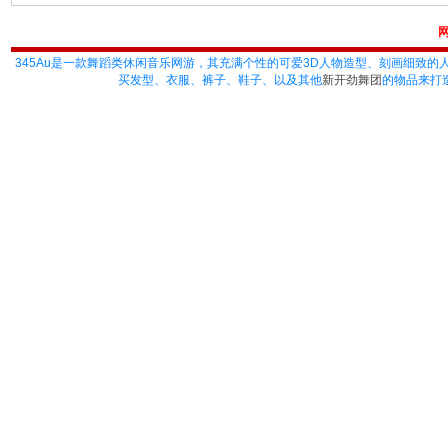
345Au
是一款舞蹈类休闲音乐网游，其充满个性的可爱3D人物造型、刻画细致的
买发型、衣服、裤子、鞋子、以及其他
新开劲舞团
的物品来打