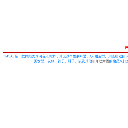
345Au
是一款舞蹈类休闲音乐网游，其充满个性的可爱3D人物造型、刻画细致的
买发型、衣服、裤子、鞋子、以及其他
新开劲舞团
的物品来打