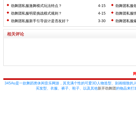
劲舞团私服激舞模式玩法特点？
4-15
劲舞团私服
劲舞团私服明星挑战模式规则？
4-15
劲舞团私服
劲舞团私服新手引导设计是否友好？
3-30
劲舞团私服
相关评论
345Au
是一款舞蹈类休闲音乐网游，其充满个性的可爱3D人物造型、刻画细致的
买发型、衣服、裤子、鞋子、以及其他
新开劲舞团
的物品来打