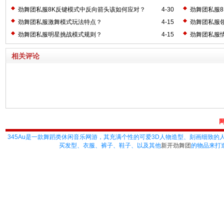
劲舞团私服8K反键模式中反向箭头该如何应对？
4-30
劲舞团私服
劲舞团私服激舞模式玩法特点？
4-15
劲舞团私服
劲舞团私服明星挑战模式规则？
4-15
劲舞团私服
相关评论
345Au
是一款舞蹈类休闲音乐网游，其充满个性的可爱3D人物造型、刻画细致的
买发型、衣服、裤子、鞋子、以及其他
新开劲舞团
的物品来打