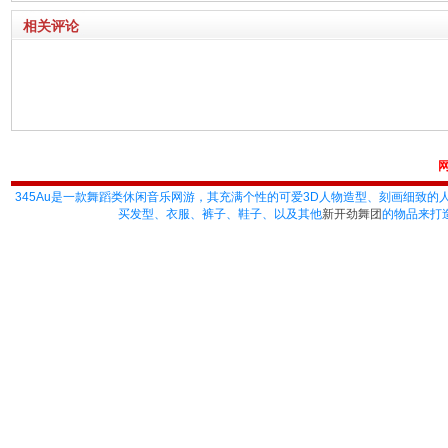
相关评论
345Au
是一款舞蹈类休闲音乐网游，其充满个性的可爱3D人物造型、刻画细致的
买发型、衣服、裤子、鞋子、以及其他
新开劲舞团
的物品来打