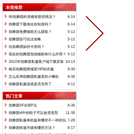
限？
本类推荐
90劲舞团炸房都有那些情况？
6-14
劲舞团下载地址你知道吗？
6-14
劲舞团免费辅助怎么获取？
5-12
劲舞团技巧玩法攻略
5-12
玩劲舞团如何卡房间？
5-12
现在的劲舞团泡泡辅助有什么作用？
5-12
2022年劲舞团私服客户端下载安装
10-13
购买劲舞团商城里VIP的衣服
9-30
怎么应用劲舞团私服里的小喇叭
9-30
劲舞团私服游戏是否关闭了
9-12
热门文章
劲舞团SF全部P点
6-30
劲舞团sf中的鞋子可以改变造型
11-30
吗？
劲舞团私服单机版有哪些不一样的玩
7-28
法
劲舞团快速升级有哪些方法？
6-17