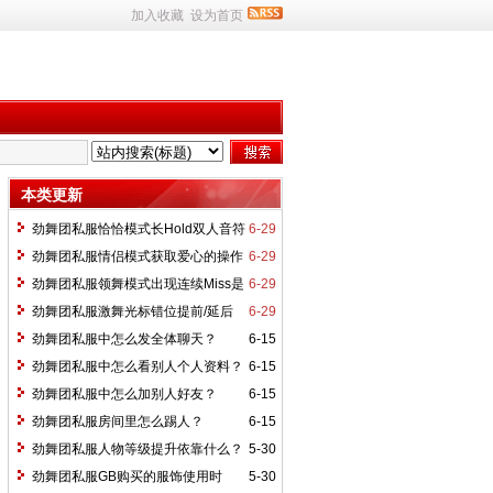
加入收藏
设为首页
本类更新
劲舞团私服恰恰模式长Hold双人音符
6-29
同步操作技巧？
劲舞团私服情侣模式获取爱心的操作
6-29
判定条件是什么？
劲舞团私服领舞模式出现连续Miss是
6-29
什么原因？
劲舞团私服激舞光标错位提前/延后
6-29
按空格怎么补救？
劲舞团私服中怎么发全体聊天？
6-15
劲舞团私服中怎么看别人个人资料？
6-15
劲舞团私服中怎么加别人好友？
6-15
劲舞团私服房间里怎么踢人？
6-15
劲舞团私服人物等级提升依靠什么？
5-30
劲舞团私服GB购买的服饰使用时
5-30