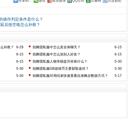
分享到：
微信
新浪微博
QQ空间
豆瓣网
百度贴吧
的操作判定条件是什么？
/延后按空格怎么补救？
怎么补救？
6-29
劲舞团私服中怎么发全体聊天？
6-15
6-15
劲舞团私服中怎么加别人好友？
6-15
6-15
劲舞团私服人物等级提升依靠什么？
5-30
5-30
劲舞团私服GB游戏币主要获取途径？
5-30
5-30
劲舞团私服对局结束快速查看自身舞步数据方式？
5-17