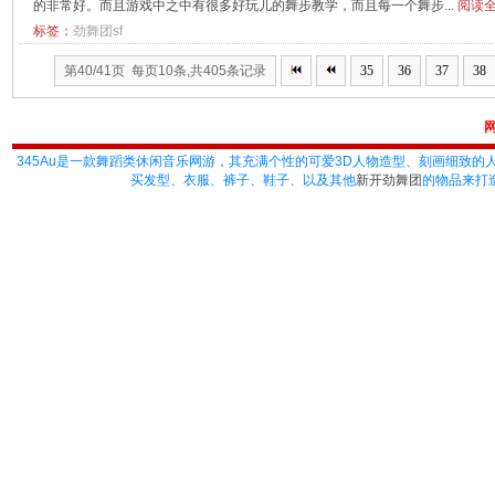
的非常好。而且游戏中之中有很多好玩儿的舞步教学，而且每一个舞步...
阅读全
标签：
劲舞团sf
第40/41页 每页10条,共405条记录
35
36
37
38
345Au
是一款舞蹈类休闲音乐网游，其充满个性的可爱3D人物造型、刻画细致的
买发型、衣服、裤子、鞋子、以及其他
新开劲舞团
的物品来打