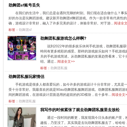
劲舞团sf账号丢失
在我们的生活中，我们总是会遇到无聊的时刻。我们现在适合做什么？事
好的办法是玩舞蹈游戏。建议新开劲舞团sf舞蹈游戏。作为一款非常有代表性的
确，游戏设计非常好，融入了许多完美的设计，体验非常好。对于游...
阅读全文
标签：
劲舞团sf
劲舞团私服游戏怎么样啊?
说到2022年的很多娱乐休闲手机游戏，劲舞团私服
時间有更多精彩的感受。那样的游戏娱乐如何？手机游戏
关的手机游戏简述。从劲舞团私服的发展趋势看来，它十
绍。通过...
阅读全文>>
标签：
劲舞团私服
劲舞团私服玩家情侣
手机游戏是很多人都喜爱玩的，如今许多的游戏设计十分非常好，尤其是
受十分非常好。我最喜欢的就是90au劲舞团私服舞蹈游戏。劲舞团私服舞蹈
间的舞蹈游戏，在游戏设计层面选用的超前的的3D模块，在十多年...
阅读全文>
标签：
劲舞团私服
我写作的时候紧张了就去劲舞团私服里去放松
通过一段时间的断更，我发现我今日头条的账户里，
越低，乃至没了。其实我是去玩劲舞团私服去了，哈哈哈