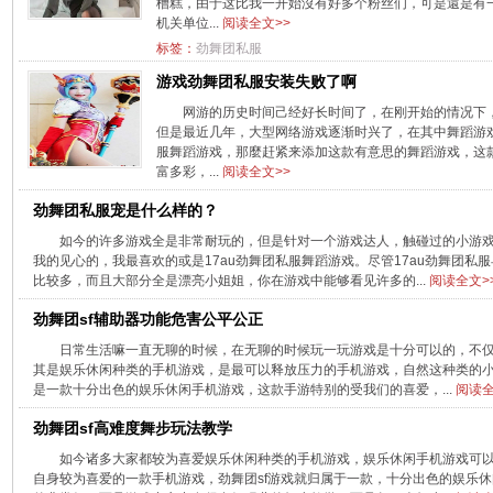
槽糕，由于这比我一开始沒有好多个粉丝们，可是還是有
机关单位...
阅读全文>>
标签：
劲舞团私服
游戏劲舞团私服安装失败了啊
网游的历史时间己经好长时间了，在刚开始的情况下
但是最近几年，大型网络游戏逐渐时兴了，在其中舞蹈游
服舞蹈游戏，那麼赶紧来添加这款有意思的舞蹈游戏，这
富多彩，...
阅读全文>>
劲舞团私服宠是什么样的？
如今的许多游戏全是非常耐玩的，但是针对一个游戏达人，触碰过的小游
我的见心的，我最喜欢的或是17au劲舞团私服舞蹈游戏。尽管17au劲舞团私
比较多，而且大部分全是漂亮小姐姐，你在游戏中能够看见许多的...
阅读全文>
劲舞团sf辅助器功能危害公平公正
日常生活嘛一直无聊的时候，在无聊的时候玩一玩游戏是十分可以的，不
其是娱乐休闲种类的手机游戏，是最可以释放压力的手机游戏，自然这种类的小
是一款十分出色的娱乐休闲手机游戏，这款手游特别的受我们的喜爱，...
阅读全
劲舞团sf高难度舞步玩法教学
如今诸多大家都较为喜爱娱乐休闲种类的手机游戏，娱乐休闲手机游戏可
自身较为喜爱的一款手机游戏，劲舞团sf游戏就归属于一款，十分出色的娱乐