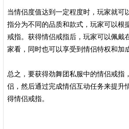
当情侣度值达到一定程度时，玩家就可
指分为不同的品质和款式，玩家可以根
戒指。获得情侣戒指后，玩家可以佩戴
家看，同时也可以享受到情侣特权和加
总之，要获得劲舞团私服中的情侣戒指
侣，然后通过完成情侣互动任务来提升
得情侣戒指。