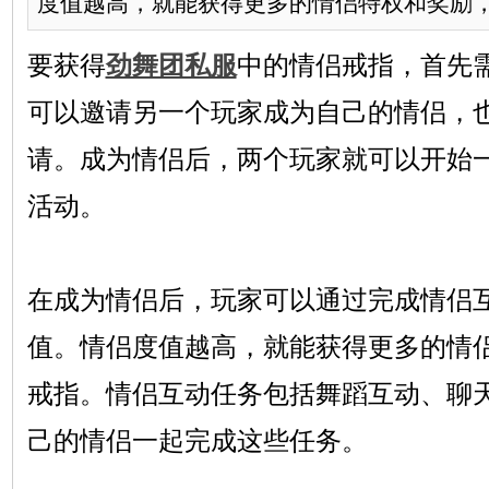
度值越高，就能获得更多的情侣特权和奖励，包
要获得
劲舞团私服
中的情侣戒指，首先
可以邀请另一个玩家成为自己的情侣，
请。成为情侣后，两个玩家就可以开始
活动。
在成为情侣后，玩家可以通过完成情侣
值。情侣度值越高，就能获得更多的情
戒指。情侣互动任务包括舞蹈互动、聊
己的情侣一起完成这些任务。