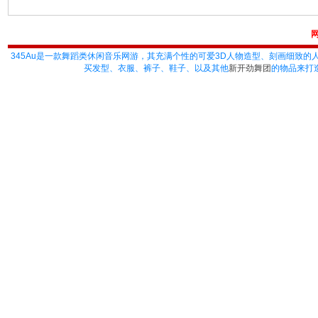
345Au
是一款舞蹈类休闲音乐网游，其充满个性的可爱3D人物造型、刻画细致的
买发型、衣服、裤子、鞋子、以及其他
新开劲舞团
的物品来打