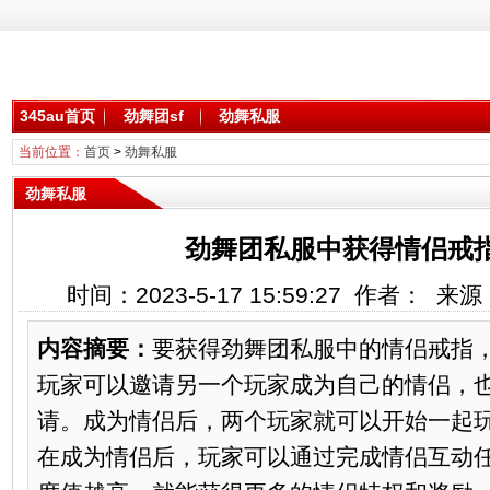
345au首页
劲舞团sf
劲舞私服
当前位置：
首页
>
劲舞私服
劲舞私服
劲舞团私服中获得情侣戒
时间：2023-5-17 15:59:27 作者： 
内容摘要：
要获得劲舞团私服中的情侣戒指
玩家可以邀请另一个玩家成为自己的情侣，
请。成为情侣后，两个玩家就可以开始一起
在成为情侣后，玩家可以通过完成情侣互动