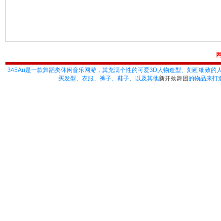
345Au
是一款舞蹈类休闲音乐网游，其充满个性的可爱3D人物造型、刻画细致的
买发型、衣服、裤子、鞋子、以及其他
新开劲舞团
的物品来打