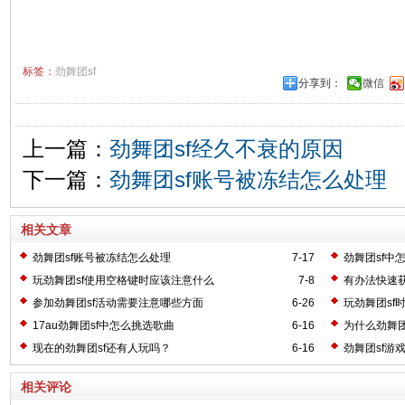
标签：
劲舞团sf
分享到：
微信
上一篇：
劲舞团sf经久不衰的原因
下一篇：
劲舞团sf账号被冻结怎么处理
相关文章
劲舞团sf账号被冻结怎么处理
7-17
劲舞团sf中
玩劲舞团sf使用空格键时应该注意什么
7-8
有办法快速获
参加劲舞团sf活动需要注意哪些方面
6-26
玩劲舞团sf
17au劲舞团sf中怎么挑选歌曲
6-16
为什么劲舞团
现在的劲舞团sf还有人玩吗？
6-16
劲舞团sf游
相关评论