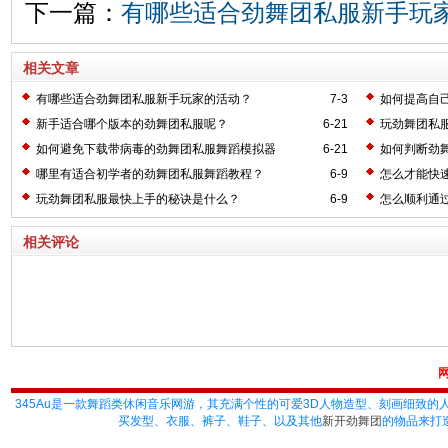
下一篇：
有哪些适合劲舞团私服新手玩
相关文章
有哪些适合劲舞团私服新手玩家的活动？
7-3
如何提高自
新手适合哪个版本的劲舞团私服呢？
6-21
玩劲舞团私
如何避免下载带病毒的劲舞团私服舞蹈模拟器
6-21
如何判断劲
哪里有适合初学者的劲舞团私服舞蹈教程？
6-9
怎么才能快
玩劲舞团私服最快上手的秘诀是什么？
6-9
怎么顺利通
相关评论
345Au
是一款舞蹈类休闲音乐网游，其充满个性的可爱3D人物造型、刻画细致的
买发型、衣服、裤子、鞋子、以及其他
新开劲舞团
的物品来打