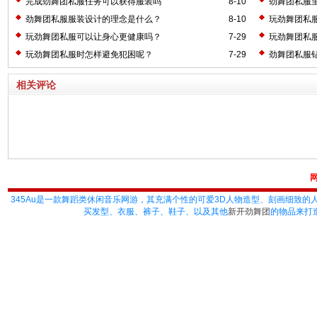
完成劲舞团私服任务可以获得服装吗
8-10
劲舞团私服
劲舞团私服服装设计的理念是什么？
8-10
玩劲舞团私
玩劲舞团私服可以让身心更健康吗？
7-29
玩劲舞团私
玩劲舞团私服时怎样避免犯困呢？
7-29
劲舞团私服
相关评论
345Au
是一款舞蹈类休闲音乐网游，其充满个性的可爱3D人物造型、刻画细致的
买发型、衣服、裤子、鞋子、以及其他
新开劲舞团
的物品来打