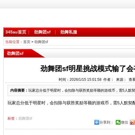
345au首页
劲舞团sf
劲舞私服
当前位置：
首页
>
劲舞团sf
劲舞团sf
劲舞团sf明星挑战模式输了
时间：2026/1/15 15:01:58 作者： 来源： 查
内容摘要：
玩家总分低于明星时，会扣除与获胜奖励等额的游戏币，需5人默契配合
玩家总分低于明星时，会扣除与获胜奖励等额的游戏币，需5人默契配
标签：
劲舞团sf
分享到：
微信