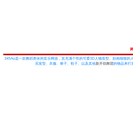
345Au
是一款舞蹈类休闲音乐网游，其充满个性的可爱3D人物造型、刻画细致的
买发型、衣服、裤子、鞋子、以及其他
新开劲舞团
的物品来打