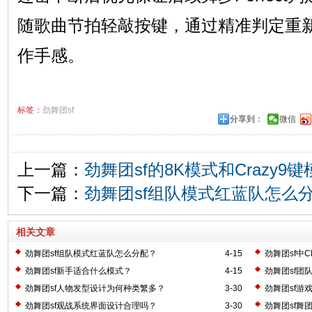
随歌曲节拍轻敲按键，通过精准判定重
作手感。
标签：
劲舞团sf
分享到：
微信
上一篇：
劲舞团sf的8K模式和Crazy
下一篇：
劲舞团sf组队模式红蓝队怎么
相关文章
劲舞团sf组队模式红蓝队怎么分配？
4-15
劲舞团sf中
劲舞团sf新手适合什么模式？
4-15
劲舞团sf团
劲舞团sf人物发型设计为何种类繁多？
3-30
劲舞团sf游
劲舞团sf观战系统界面设计合理吗？
3-30
劲舞团sf舞