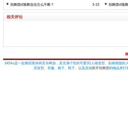
劲舞团sf激舞连击怎么不断？
3-15
劲舞团sf激
相关评论
345Au
是一款舞蹈类休闲音乐网游，其充满个性的可爱3D人物造型、刻画细致的
买发型、衣服、裤子、鞋子、以及其他
新开劲舞团
的物品来打