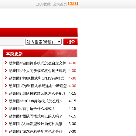
加入收藏
设为首页
本类更新
劲舞团sf自由舞步模式怎么自定义舞
4-30
蹈动作？
劲舞团sf个人同步模式核心玩法规则
4-30
是什么？
劲舞团sf的8K模式和Crazy9键模式
4-30
有什么区别？
劲舞团sf的8K模式单局连击中断后怎
4-30
么恢复手感？
劲舞团sf组队模式红蓝队怎么分配？
4-15
劲舞团sf中Club舞池模式怎么玩？
4-15
劲舞团sf新手适合什么模式？
4-15
劲舞团sf团队同模式可以踢人吗？
4-15
劲舞团sf人物发型设计为何种类繁
3-30
多？
劲舞团sf游戏色彩搭配主色调是什
3-30