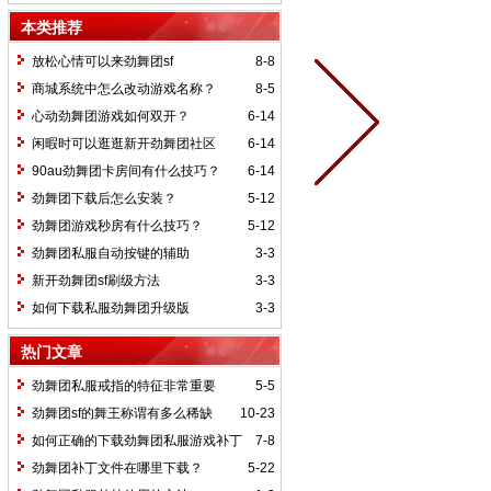
么？
本类推荐
放松心情可以来劲舞团sf
8-8
商城系统中怎么改动游戏名称？
8-5
心动劲舞团游戏如何双开？
6-14
闲暇时可以逛逛新开劲舞团社区
6-14
90au劲舞团卡房间有什么技巧？
6-14
劲舞团下载后怎么安装？
5-12
劲舞团游戏秒房有什么技巧？
5-12
劲舞团私服自动按键的辅助
3-3
新开劲舞团sf刷级方法
3-3
如何下载私服劲舞团升级版
3-3
热门文章
劲舞团私服戒指的特征非常重要
5-5
劲舞团sf的舞王称谓有多么稀缺
10-23
如何正确的下载劲舞团私服游戏补丁
7-8
劲舞团补丁文件在哪里下载？
5-22