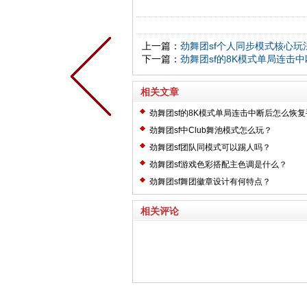
上一篇：
劲舞团sf个人同步模式核心玩
下一篇：
劲舞团sf的8K模式单局连击
相关文章
劲舞团sf的8K模式单局连击中断后怎么恢
劲舞团sf中Club舞池模式怎么玩？
劲舞团sf团队同模式可以踢人吗？
劲舞团sf游戏色彩搭配主色调是什么？
劲舞团sf舞团徽章设计有何特点？
相关评论