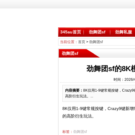
345au首页
劲舞团sf
劲舞私服
当前位置：
首页
>
劲舞团sf
劲舞团sf
劲舞团sf的8K
时间：2026/
内容摘要：
8K仅用1-9键常规按键，Craz
高阶衍生玩法。...
8K仅用1-9键常规按键，Crazy9键
的高阶衍生玩法。
标签：
劲舞团sf