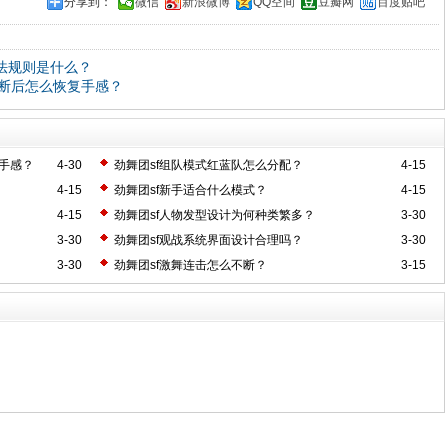
分享到：
微信
新浪微博
QQ空间
豆瓣网
百度贴吧
法规则是什么？
中断后怎么恢复手感？
复手感？
4-30
劲舞团sf组队模式红蓝队怎么分配？
4-15
4-15
劲舞团sf新手适合什么模式？
4-15
4-15
劲舞团sf人物发型设计为何种类繁多？
3-30
3-30
劲舞团sf观战系统界面设计合理吗？
3-30
3-30
劲舞团sf激舞连击怎么不断？
3-15