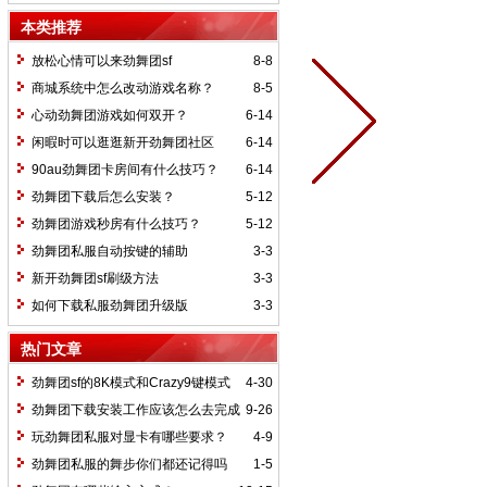
本类推荐
放松心情可以来劲舞团sf
8-8
商城系统中怎么改动游戏名称？
8-5
心动劲舞团游戏如何双开？
6-14
闲暇时可以逛逛新开劲舞团社区
6-14
90au劲舞团卡房间有什么技巧？
6-14
劲舞团下载后怎么安装？
5-12
劲舞团游戏秒房有什么技巧？
5-12
劲舞团私服自动按键的辅助
3-3
新开劲舞团sf刷级方法
3-3
如何下载私服劲舞团升级版
3-3
热门文章
劲舞团sf的8K模式和Crazy9键模式
4-30
有什么区别？
劲舞团下载安装工作应该怎么去完成
9-26
玩劲舞团私服对显卡有哪些要求？
4-9
劲舞团私服的舞步你们都还记得吗
1-5