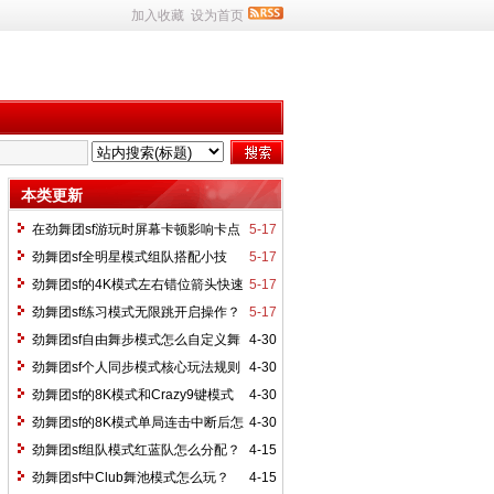
加入收藏
设为首页
本类更新
在劲舞团sf游玩时屏幕卡顿影响卡点
5-17
如何调整？
劲舞团sf全明星模式组队搭配小技
5-17
巧？
劲舞团sf的4K模式左右错位箭头快速
5-17
按键技巧？
劲舞团sf练习模式无限跳开启操作？
5-17
劲舞团sf自由舞步模式怎么自定义舞
4-30
蹈动作？
劲舞团sf个人同步模式核心玩法规则
4-30
是什么？
劲舞团sf的8K模式和Crazy9键模式
4-30
有什么区别？
劲舞团sf的8K模式单局连击中断后怎
4-30
么恢复手感？
劲舞团sf组队模式红蓝队怎么分配？
4-15
劲舞团sf中Club舞池模式怎么玩？
4-15