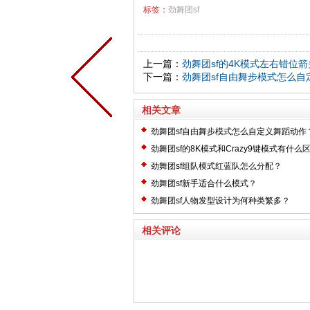
标签：
劲舞团sf
上一篇：
劲舞团sf的4K模式左右错位
下一篇：
劲舞团sf自由舞步模式怎么自
相关文章
劲舞团sf自由舞步模式怎么自定义舞蹈动作
劲舞团sf的8K模式和Crazy9键模式有什么
劲舞团sf组队模式红蓝队怎么分配？
劲舞团sf新手适合什么模式？
劲舞团sf人物发型设计为何种类繁多？
相关评论