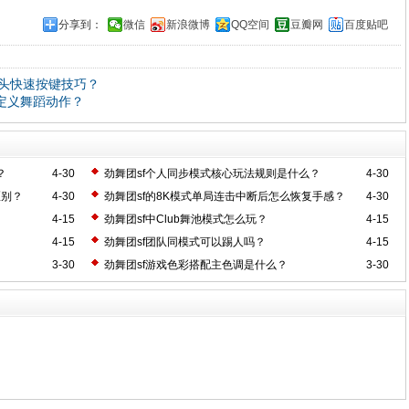
分享到：
微信
新浪微博
QQ空间
豆瓣网
百度贴吧
箭头快速按键技巧？
定义舞蹈动作？
？
4-30
劲舞团sf个人同步模式核心玩法规则是什么？
4-30
区别？
4-30
劲舞团sf的8K模式单局连击中断后怎么恢复手感？
4-30
4-15
劲舞团sf中Club舞池模式怎么玩？
4-15
4-15
劲舞团sf团队同模式可以踢人吗？
4-15
3-30
劲舞团sf游戏色彩搭配主色调是什么？
3-30