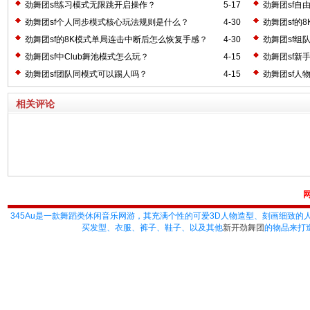
劲舞团sf练习模式无限跳开启操作？
5-17
劲舞团sf自
劲舞团sf个人同步模式核心玩法规则是什么？
4-30
劲舞团sf的
劲舞团sf的8K模式单局连击中断后怎么恢复手感？
4-30
劲舞团sf组
劲舞团sf中Club舞池模式怎么玩？
4-15
劲舞团sf新
劲舞团sf团队同模式可以踢人吗？
4-15
劲舞团sf人
相关评论
345Au
是一款舞蹈类休闲音乐网游，其充满个性的可爱3D人物造型、刻画细致的
买发型、衣服、裤子、鞋子、以及其他
新开劲舞团
的物品来打