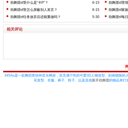
劲舞团sf里什么是“卡P”？
6-15
劲舞团sf里
劲舞团sf里怎么屏蔽别人发言？
6-15
劲舞团sf家
劲舞团sf任务放弃后还能重做吗？
5-30
劲舞团sf每
相关评论
345Au
是一款舞蹈类休闲音乐网游，其充满个性的可爱3D人物造型、刻画细致的
买发型、衣服、裤子、鞋子、以及其他
新开劲舞团
的物品来打