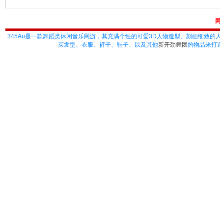
345Au
是一款舞蹈类休闲音乐网游，其充满个性的可爱3D人物造型、刻画细致的
买发型、衣服、裤子、鞋子、以及其他
新开劲舞团
的物品来打