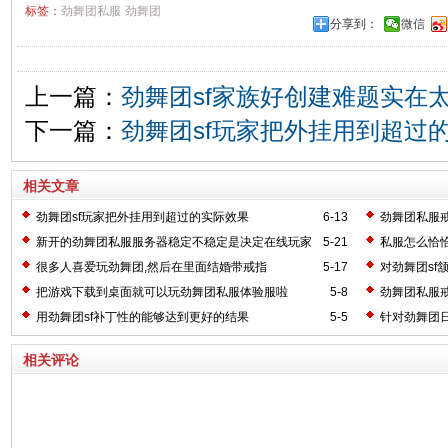
标签：
劲舞团私服
劲舞团
分享到：
微信
上一篇：
劲舞团sf家族好创建难题实在
下一篇：
劲舞团sf玩家把外挂用到超过
相关文章
劲舞团sf玩家把外挂用到超过的实际效果
6-13
劲舞团私服
新开的劲舞团私服服务器稳定不稳定是决定在线玩家
5-21
私服怎么恰
数量的关键
吗?等级可以
很多人喜爱玩劲舞团,然后在里面结婚带戒指
5-17
对劲舞团sf
把游戏下载到桌面就可以玩劲舞团私服体验服啦
5-8
劲舞团私服
用劲舞团sf补丁性的能够达到更好的结果
5-5
针对劲舞团
方去做得更
相关评论