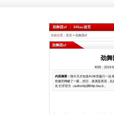
劲舞团sf
345au首页
当前位置：
首页
>
劲舞团sf
劲舞团sf
劲舞
时间：2019-6
内容摘要：
我今天才知道AU有世服只一说 
世服官网瞅了一眼，挖日．真滴是英语．乱搞
先 打开官方（authority)网http://au.b...