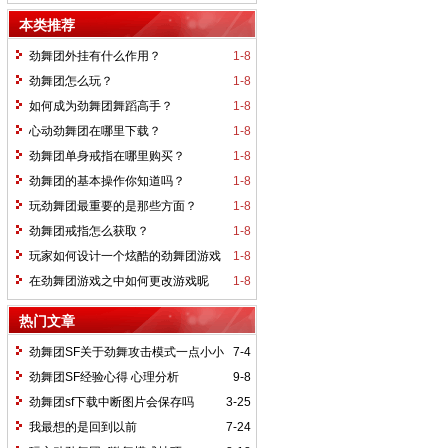
称？
本类推荐
劲舞团外挂有什么作用？
1-8
劲舞团怎么玩？
1-8
如何成为劲舞团舞蹈高手？
1-8
心动劲舞团在哪里下载？
1-8
劲舞团单身戒指在哪里购买？
1-8
劲舞团的基本操作你知道吗？
1-8
玩劲舞团最重要的是那些方面？
1-8
劲舞团戒指怎么获取？
1-8
玩家如何设计一个炫酷的劲舞团游戏
1-8
昵称
在劲舞团游戏之中如何更改游戏昵
1-8
称？
热门文章
劲舞团SF关于劲舞攻击模式一点小小
7-4
研究
劲舞团SF经验心得 心理分析
9-8
劲舞团sf下载中断图片会保存吗
3-25
我最想的是回到以前
7-24