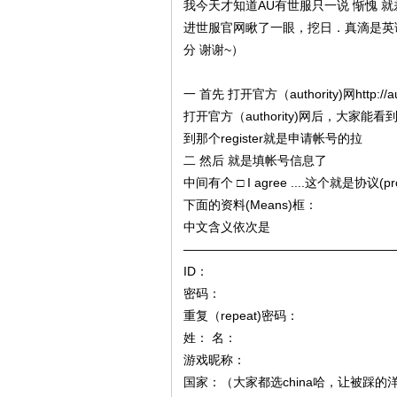
我今天才知道AU有世服只一说 惭愧 
进世服官网瞅了一眼，挖日．真滴是英
分 谢谢~）
一 首先 打开官方（authority)网http://au.
打开官方（authority)网后，大家能看
到那个register就是申请帐号的拉
二 然后 就是填帐号信息了
中间有个 □ I agree ....这个就是协议(
下面的资料(Means)框：
中文含义依次是
—————————————————
ID：
密码：
重复（repeat)密码：
姓： 名：
游戏昵称：
国家：（大家都选china哈，让被踩