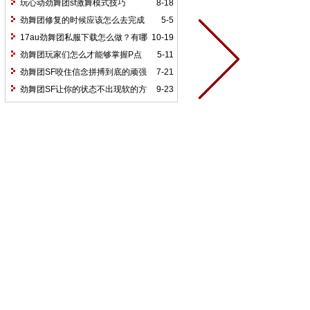
玩心动劲舞团sf激舞模式技巧
8-18
劲舞团修复的时候应该怎么去完成
5-5
17au劲舞团私服下载怎么做？有哪
10-19
些须知事项？
劲舞团玩家们怎么才能够掌握P点
5-11
劲舞团SF咬住信念拼搏到底的顽强
7-21
精神
劲舞团SF让你的状态不出现软的方
9-23
法