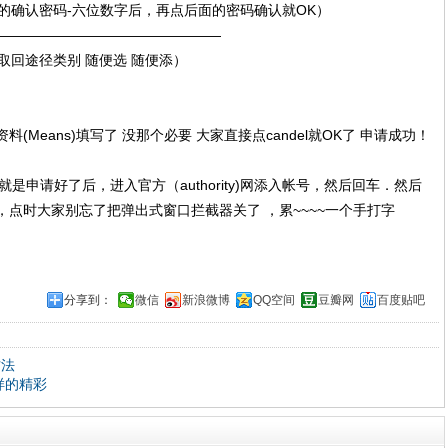
的确认密码-六位数字后，再点后面的密码确认就OK）
————————————————
回途径类别 随便选 随便添）
资料(Means)填写了 没那个必要 大家直接点candel就OK了 申请成功！
，就是申请好了后，进入官方（authority)网添入帐号，然后回车．然后
K了，点时大家别忘了把弹出式窗口拦截器关了 ，累~~~~一个手打字
分享到：
微信
新浪微博
QQ空间
豆瓣网
百度贴吧
方法
样的精彩