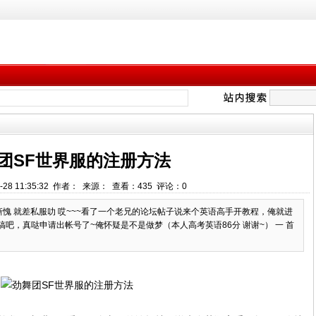
团SF世界服的注册方法
-28 11:35:32 作者： 来源： 查看：
435
评论：
0
惭愧 就差私服叻 哎~~~看了一个老兄的论坛帖子说来个英语高手开教程，俺就进
吧，真哒申请出帐号了~俺怀疑是不是做梦（本人高考英语86分 谢谢~） 一 首