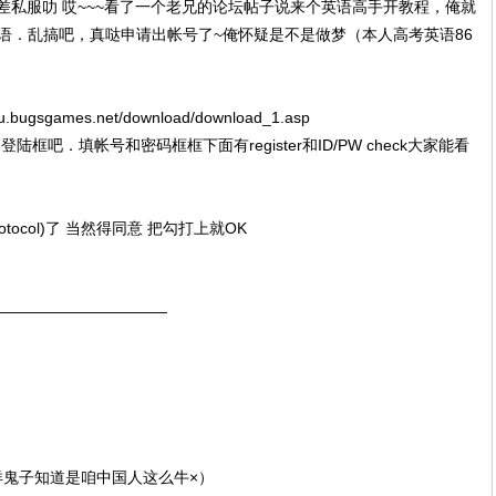
就差私服叻 哎~~~看了一个老兄的论坛帖子说来个英语高手开教程，俺就
语．乱搞吧，真哒申请出帐号了~俺怀疑是不是做梦（本人高考英语86
bugsgames.net/download/download_1.asp
到登陆框吧．填帐号和密码框框下面有register和ID/PW check大家能看
protocol)了 当然得同意 把勾打上就OK
———————————
的洋鬼子知道是咱中国人这么牛×）