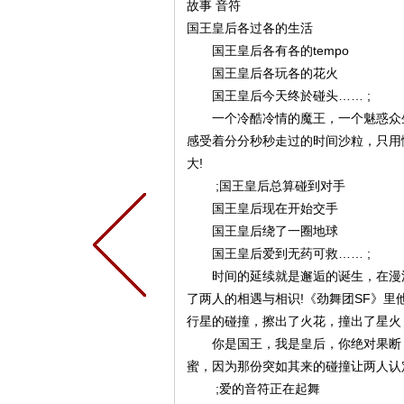
故事 音符
国王皇后各过各的生活
国王皇后各有各的tempo
国王皇后各玩各的花火
国王皇后今天终於碰头…… ;
一个冷酷冷情的魔王，一个魅惑众生
感受着分分秒秒走过的时间沙粒，只用
大!
;国王皇后总算碰到对手
国王皇后现在开始交手
国王皇后绕了一圈地球
国王皇后爱到无药可救…… ;
时间的延续就是邂逅的诞生，在漫漫
了两人的相遇与相识!《劲舞团SF》
行星的碰撞，擦出了火花，撞出了星火
你是国王，我是皇后，你绝对果断，
蜜，因为那份突如其来的碰撞让两人认
;爱的音符正在起舞