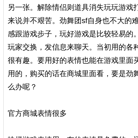
另一张。解除情侣则道具消失玩玩游戏
来说并不艰苦。劲舞团sf自身也不大的
感跟游戏步子，玩好游戏是比较轻易的
玩家交换，发信息来聊天。当初用的各
很有趣。要用好的表情也能在游戏里面
用的，购买的话在商城里面看，要是劲舞
么办呢？
官方商城表情很多