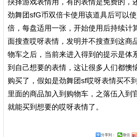
抉择游戏表情用，有的表情是免费的，
劲舞团sfG币双倍卡使用该道具后可以
倍，每盘适用一张，开始使用后持续计
面搜查哎呀表情，发明并不搜查到这商
物车之后，当前来进入得到的提示是体
到自己想要的表情，这让很多人们都懊
购买了，假如是劲舞团sf哎呀表情买不
里面的商品加入到购物车，之落伍入到
就能买到想要的哎呀表情了。
分享到：
微信