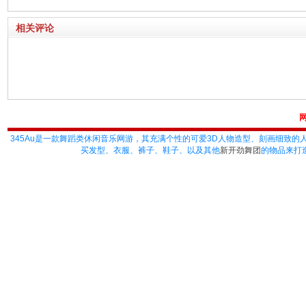
相关评论
345Au
是一款舞蹈类休闲音乐网游，其充满个性的可爱3D人物造型、刻画细致的
买发型、衣服、裤子、鞋子、以及其他
新开劲舞团
的物品来打