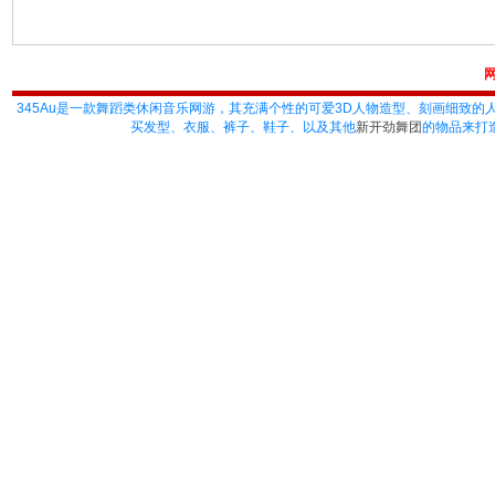
345Au
是一款舞蹈类休闲音乐网游，其充满个性的可爱3D人物造型、刻画细致的
买发型、衣服、裤子、鞋子、以及其他
新开劲舞团
的物品来打