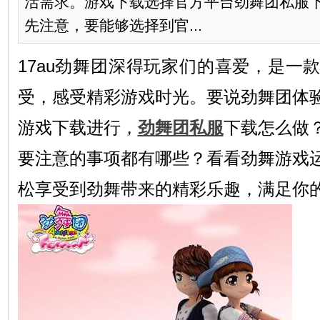
活需求。游戏下载选择官方平台劲舞团私服
先注意，要能够选择到官...
17au劲舞团深得玩家们的喜爱，是一
受，感受精彩游戏时光。要说劲舞团体
游戏下载进行，
劲舞团私服
下载怎么做
要注意的事项都有哪些？看看劲舞游戏
松享受到劲舞带来的精彩乐趣，满足你