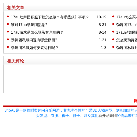
相关文章
17au劲舞团私服下载怎么做？有哪些须知事项？
10-19
17au怎么买
谁对17au劲舞团熟悉?
8-31
劲舞团17a
17au游戏是怎么登录客户端的？
8-14
17au劲舞团
劲舞团私服闪退有哪些原因?
1-31
怎么玩劲舞
劲舞团私服如何安装运行呢？
1-3
劲舞团私服
相关评论
345Au
是一款舞蹈类休闲音乐网游，其充满个性的可爱3D人物造型、刻画细致的
买发型、衣服、裤子、鞋子、以及其他
新开劲舞团
的物品来打