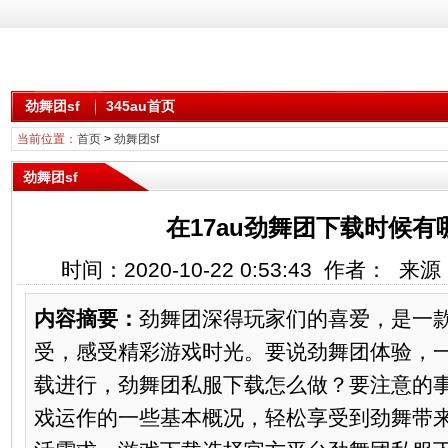
劲舞团sf
345au首页
当前位置：
首页
>
劲舞团sf
劲舞团sf
在17au劲舞团下载时候有
时间：2020-10-22 0:53:43 作者： 
内容摘要：
劲舞团深得玩家们的喜爱，是一
受，感受精彩游戏时光。要说劲舞团体验，
载进行，劲舞团私服下载怎么做？要注意的
戏运作的一些基本概况，轻松享受到劲舞带