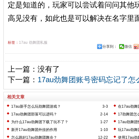
定是知道的，玩家可以尝试着问问其他
高见没有，如此也是可以解决在名字里
标签：
17au
劲舞团私服
分享到：
微信
上一篇：没有了
下一篇：
17au劲舞团账号密码忘记了怎
相关文章
17au新手怎么玩劲舞团游戏？
3-3
在17au劲
17au劲舞团部落可以进吗？
2-14
17劲舞团怎
为什么17au劲舞团下载了玩不了？
1-27
17au劲舞
新开17au劲舞团外挂的作用
1-10
玩17au劲
怎么跳好17au劲舞团舞步？
12-22
使用17au