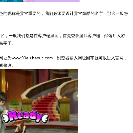
色的昵称是异常重要的，我们必须要设计异常炫酷的名字，那么一般怎
个途径，一般我们都是在客户端里面，首先登录游戏客户端，然落后入游
名字了。
www.90au.haouc.com，浏览器输入网址回车就可以进入官网，
间修改。