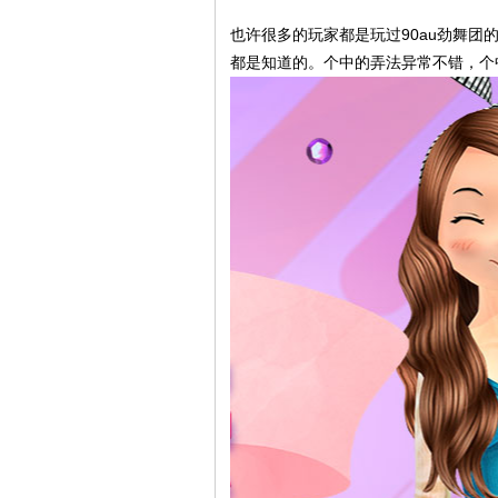
也许很多的玩家都是玩过90au劲舞团的
都是知道的。个中的弄法异常不错，个