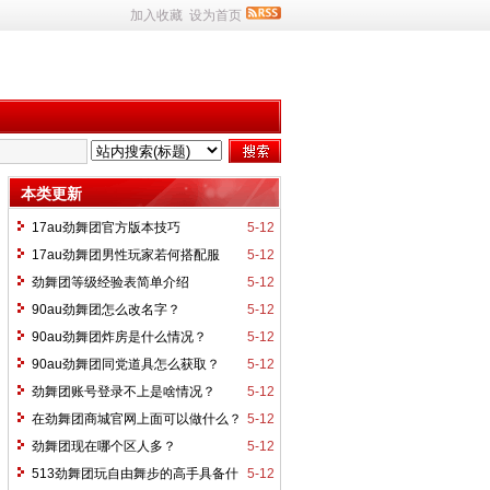
加入收藏
设为首页
本类更新
17au劲舞团官方版本技巧
5-12
17au劲舞团男性玩家若何搭配服
5-12
装？
劲舞团等级经验表简单介绍
5-12
90au劲舞团怎么改名字？
5-12
90au劲舞团炸房是什么情况？
5-12
90au劲舞团同党道具怎么获取？
5-12
劲舞团账号登录不上是啥情况？
5-12
在劲舞团商城官网上面可以做什么？
5-12
劲舞团现在哪个区人多？
5-12
513劲舞团玩自由舞步的高手具备什
5-12