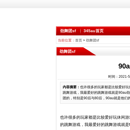
劲舞团sf
345au首页
当前位置：
首页
>
劲舞团sf
劲舞团sf
9
时间：2021-5
内容摘要：
也许很多的玩家都是比较爱好玩
跳舞游戏，我最爱好的跳舞游戏就是90au
团的，特别是90后与80后，90au就是他
也许很多的玩家都是比较爱好玩休闲游
的跳舞游戏，我最爱好的跳舞游戏就是