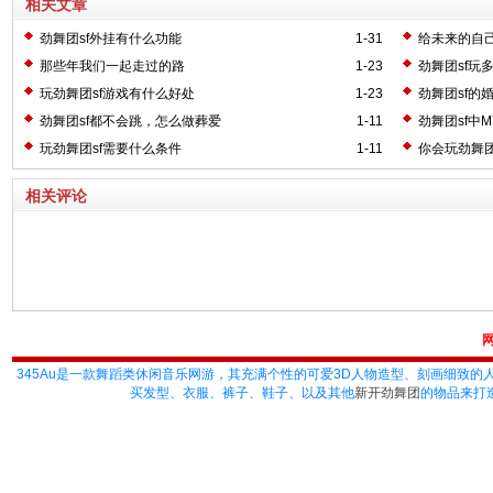
相关文章
劲舞团sf外挂有什么功能
1-31
给未来的自
那些年我们一起走过的路
1-23
劲舞团sf玩
玩劲舞团sf游戏有什么好处
1-23
劲舞团sf的
劲舞团sf都不会跳，怎么做葬爱
1-11
劲舞团sf中
玩劲舞团sf需要什么条件
1-11
你会玩劲舞团
相关评论
345Au
是一款舞蹈类休闲音乐网游，其充满个性的可爱3D人物造型、刻画细致的
买发型、衣服、裤子、鞋子、以及其他
新开劲舞团
的物品来打