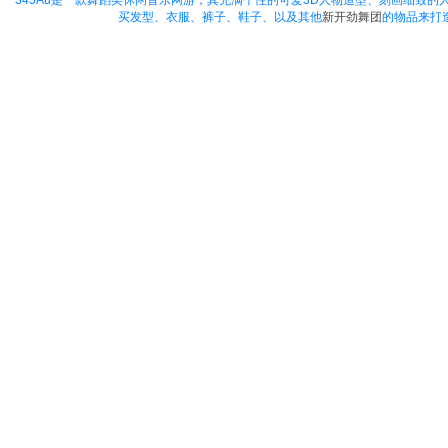
345Au
是一款舞蹈类休闲音乐网游，其充满个性的可爱3D人物造型、刻画细致的
买发型、衣服、裤子、鞋子、以及其他
新开劲舞团
的物品来打