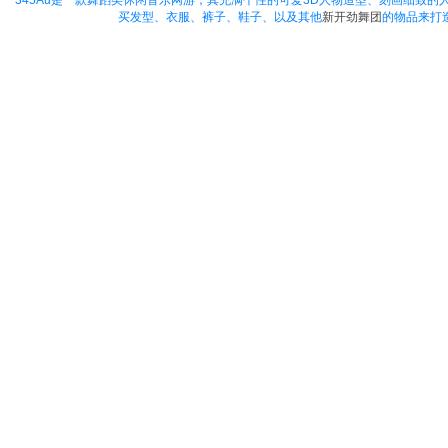
345Au
是一款舞蹈类休闲音乐网游，其充满个性的可爱3D人物造型、刻画细致的
买发型、衣服、裤子、鞋子、以及其他
新开劲舞团
的物品来打