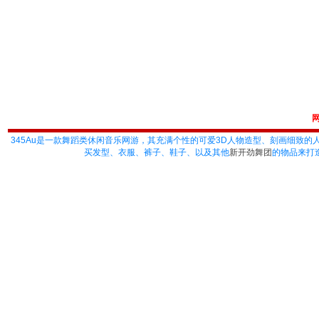
345Au
是一款舞蹈类休闲音乐网游，其充满个性的可爱3D人物造型、刻画细致的
买发型、衣服、裤子、鞋子、以及其他
新开劲舞团
的物品来打